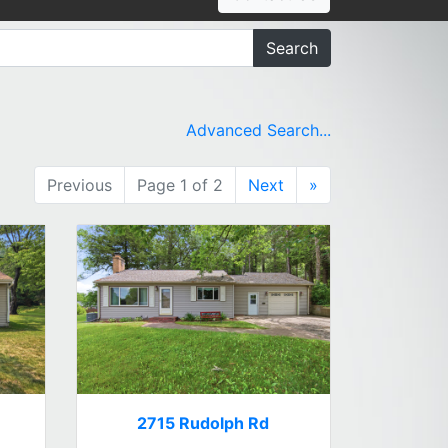
Search
Advanced Search...
Previous
Page 1 of 2
Next
»
2715 Rudolph Rd