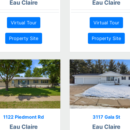
Eau Claire
Eau Claire
Virtual Tour
Virtual Tour
Property Site
Property Site
1122 Piedmont Rd
3117 Gala St
Eau Claire
Eau Claire