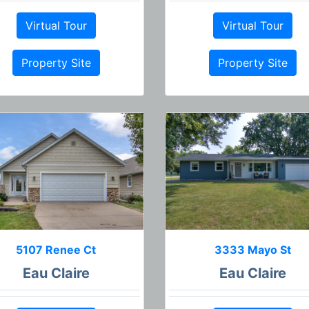
Virtual Tour
Virtual Tour
Property Site
Property Site
5107 Renee Ct
3333 Mayo St
Eau Claire
Eau Claire