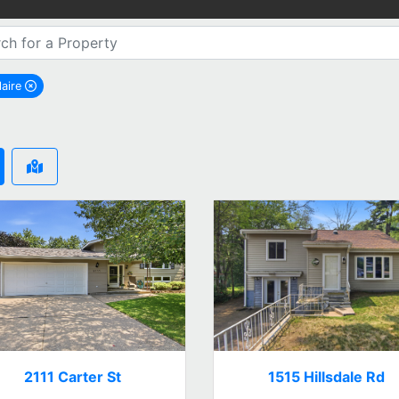
laire
remove Eau Claire city filter
2111 Carter St
1515 Hillsdale Rd